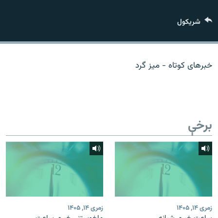
اړیکه
شريکول
دري پاڼه
Azadi English
خبرهای کوتاه - میز گرد
راسره ملګري شئ
برخې
د ازادې اروپا/ ازادي راډيو ټولې پاڼې
زمری ۱۴, ۱۴۰۵
زمری ۱۴, ۱۴۰۵