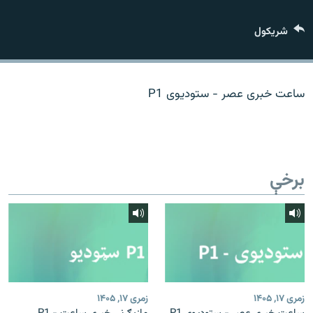
اړیکه
شريکول
دري پاڼه
Azadi English
ساعت خبری عصر - ستودیوی P1
راسره ملګري شئ
برخې
د ازادې اروپا/ ازادي راډيو ټولې پاڼې
زمری ۱۷, ۱۴۰۵
زمری ۱۷, ۱۴۰۵