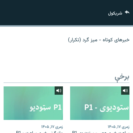
اړیکه
شريکول
دري پاڼه
Azadi English
خبرهای کوتاه - میز گرد (تکرار)
راسره ملګري شئ
برخې
د ازادې اروپا/ ازادي راډيو ټولې پاڼې
زمری ۱۷, ۱۴۰۵
زمری ۱۷, ۱۴۰۵