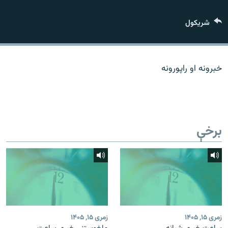
اړیکه
شريکول
دري پاڼه
Azadi English
خبرونه او راپورونه
راسره ملګري شئ
برخې
د ازادې اروپا/ ازادي راډيو ټولې پاڼې
زمری ۱۵, ۱۴۰۵
زمری ۱۵, ۱۴۰۵