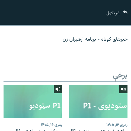
اړیکه
شريکول
دري پاڼه
Azadi English
خبرهای کوتاه - برنامه 'رهبران زن'
راسره ملګري شئ
برخې
د ازادې اروپا/ ازادي راډيو ټولې پاڼې
زمری ۱۶, ۱۴۰۵
زمری ۱۶, ۱۴۰۵