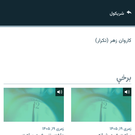
اړیکه
شريکول
دري پاڼه
Azadi English
کاروان زهر (تکرار)
راسره ملګري شئ
برخې
د ازادې اروپا/ ازادي راډيو ټولې پاڼې
زمری ۱۹, ۱۴۰۵
زمری ۱۹, ۱۴۰۵