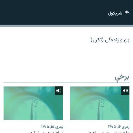
اړیکه
شريکول
دري پاڼه
Azadi English
زن و زنده‌گی (تکرار)
راسره ملګري شئ
برخې
د ازادې اروپا/ ازادي راډيو ټولې پاڼې
زمری ۱۶, ۱۴۰۵
زمری ۱۵, ۱۴۰۵