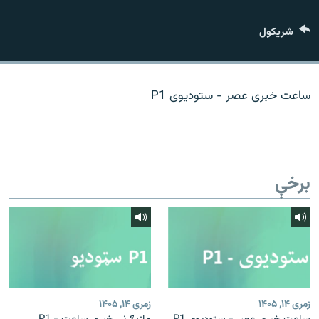
اړیکه
شريکول
دري پاڼه
Azadi English
ساعت خبری عصر - ستودیوی P1
راسره ملګري شئ
برخې
د ازادې اروپا/ ازادي راډيو ټولې پاڼې
زمری ۱۴, ۱۴۰۵
زمری ۱۴, ۱۴۰۵