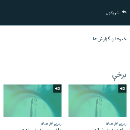
اړیکه
شريکول
دري پاڼه
Azadi English
خبرها و گزارش‌ها
راسره ملګري شئ
برخې
د ازادې اروپا/ ازادي راډيو ټولې پاڼې
زمری ۱۶, ۱۴۰۵
زمری ۱۶, ۱۴۰۵