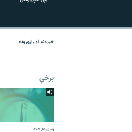
اړیکه
خبرونه او راپورونه
برخې
زمری ۱۵, ۱۴۰۵