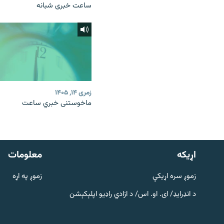
ساعت خبری شبانه
زمری ۱۴, ۱۴۰۵
ماخوستنی خبري ساعت
دري پاڼه
Azadi English
اړيکه
معلومات
راسره ملګري شئ
زموږ سره اړیکې
زموږ په اړه
د انډرایډ/ ای. او. اس/ د ازادي راډیو اپلېکېشن
د ازادې اروپا/ ازادي راډيو ټولې پاڼې