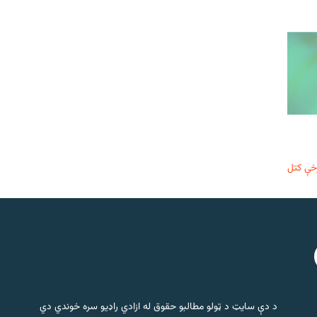
خې کتل
د دې سایټ د ټولو مطالبو حقوق له ازادي راډیو سره خوندي دي