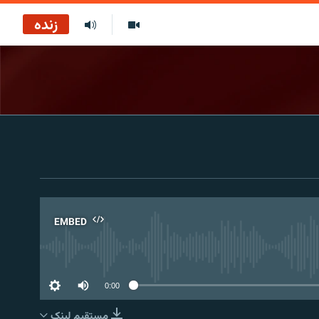
زنده
EMBED
No 
0:00
مستقیم لېنک