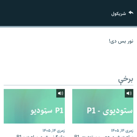
اړیکه
شريکول
دري پاڼه
Azadi English
نور بس دی!
راسره ملګري شئ
برخې
د ازادې اروپا/ ازادي راډيو ټولې پاڼې
زمری ۱۴, ۱۴۰۵
زمری ۱۴, ۱۴۰۵