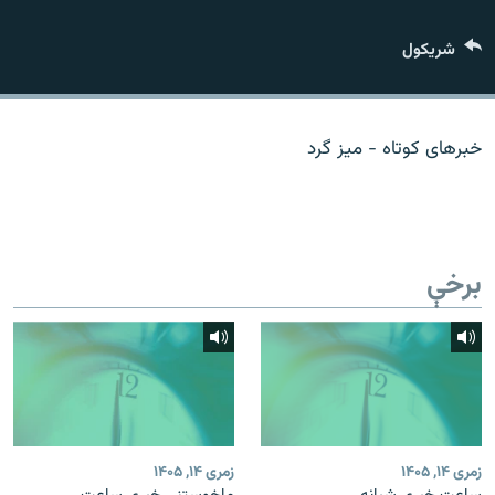
اړیکه
شريکول
دري پاڼه
Azadi English
خبرهای کوتاه - میز گرد
راسره ملګري شئ
برخې
د ازادې اروپا/ ازادي راډيو ټولې پاڼې
زمری ۱۴, ۱۴۰۵
زمری ۱۴, ۱۴۰۵