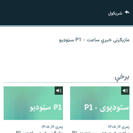
اړیکه
شريکول
دري پاڼه
Azadi English
مازیګرنی خبري ساعت - P1 سټوډیو
راسره ملګري شئ
برخې
د ازادې اروپا/ ازادي راډيو ټولې پاڼې
زمری ۱۶, ۱۴۰۵
زمری ۱۶, ۱۴۰۵