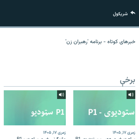
اړیکه
شريکول
دري پاڼه
Azadi English
خبرهای کوتاه - برنامه 'رهبران زن'
راسره ملګري شئ
برخې
د ازادې اروپا/ ازادي راډيو ټولې پاڼې
زمری ۱۷, ۱۴۰۵
زمری ۱۷, ۱۴۰۵