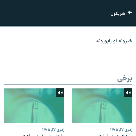
اړیکه
شريکول
دري پاڼه
Azadi English
خبرونه او راپورونه
راسره ملګري شئ
برخې
د ازادې اروپا/ ازادي راډيو ټولې پاڼې
زمری ۱۷, ۱۴۰۵
زمری ۱۷, ۱۴۰۵