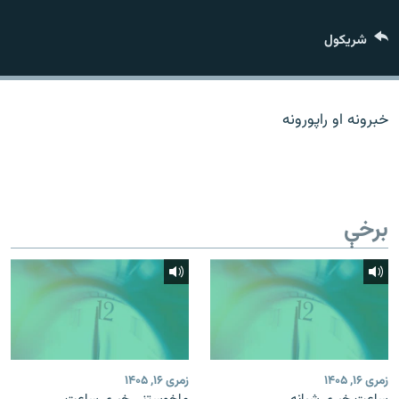
اړیکه
شريکول
دري پاڼه
Azadi English
خبرونه او راپورونه
راسره ملګري شئ
برخې
د ازادې اروپا/ ازادي راډيو ټولې پاڼې
زمری ۱۶, ۱۴۰۵
زمری ۱۶, ۱۴۰۵