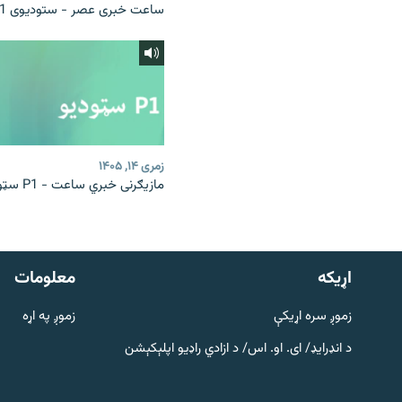
ساعت خبری عصر - ستودیوی P1
زمری ۱۴, ۱۴۰۵
مازیګرنی خبري ساعت - P1 سټوډیو
دري پاڼه
Azadi English
اړيکه
معلومات
راسره ملګري شئ
زموږ سره اړیکې
زموږ په اړه
د انډرایډ/ ای. او. اس/ د ازادي راډیو اپلېکېشن
د ازادې اروپا/ ازادي راډيو ټولې پاڼې