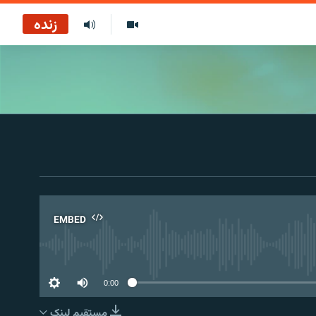
زنده
EMBED
No 
0:00
مستقیم لېنک