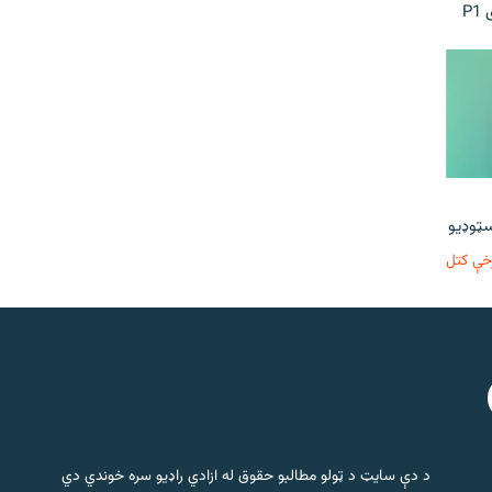
P
خې کتل
د دې سایټ د ټولو مطالبو حقوق له ازادي راډیو سره خوندي دي