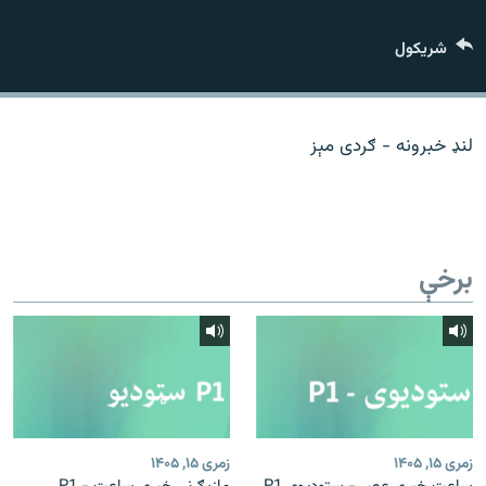
اړیکه
شريکول
دري پاڼه
Azadi English
لنډ خبرونه - ګردی مېز
راسره ملګري شئ
برخې
د ازادې اروپا/ ازادي راډيو ټولې پاڼې
زمری ۱۵, ۱۴۰۵
زمری ۱۵, ۱۴۰۵