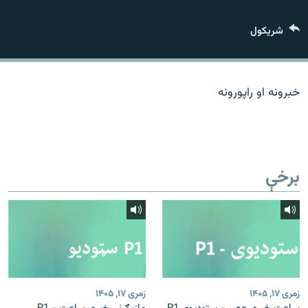
اړیکه
شريکول
دري پاڼه
Azadi English
خبرونه او راپورونه
راسره ملګري شئ
برخې
د ازادې اروپا/ ازادي راډيو ټولې پاڼې
زمری ۱۷, ۱۴۰۵
زمری ۱۷, ۱۴۰۵