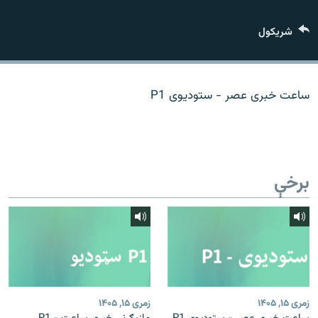
اړیکه
شريکول
دري پاڼه
Azadi English
ساعت خبری عصر - ستودیوی P1
راسره ملګري شئ
برخې
د ازادې اروپا/ ازادي راډيو ټولې پاڼې
زمری ۱۵, ۱۴۰۵
زمری ۱۵, ۱۴۰۵