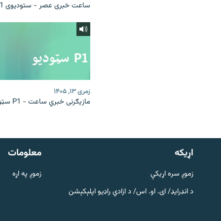
ساعت خبری عصر - ستودیوی P1
زمری ۱۳, ۱۴۰۵
مازیګرنی خبري ساعت - P1 سټوډیو
دري پاڼه
Azadi English
اړيکه
معلومات
راسره ملګري شئ
زموږ سره اړیکې
زموږ په اړه
د انډرایډ/ ای. او. اس/ د ازادي راډیو اپلېکېشن
د ازادې اروپا/ ازادي راډيو ټولې پاڼې