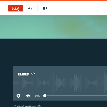
زنده
EMBED
No 
0:00
مستقیم لېنک