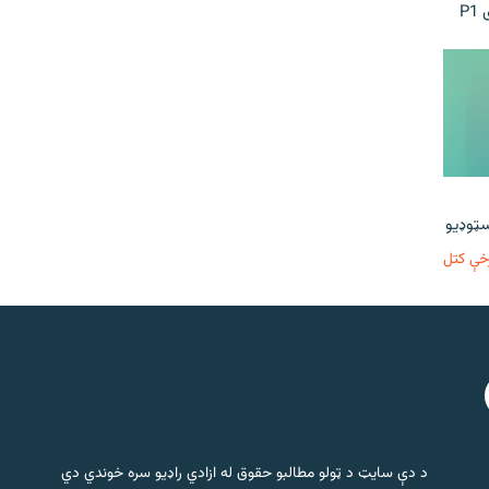
P
خې کتل
د دې سایټ د ټولو مطالبو حقوق له ازادي راډیو سره خوندي دي