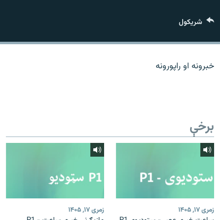
اړیکه
شريکول
دري پاڼه
Azadi English
خبرونه او راپورونه
راسره ملګري شئ
برخې
د ازادې اروپا/ ازادي راډيو ټولې پاڼې
زمری ۱۷, ۱۴۰۵
زمری ۱۷, ۱۴۰۵