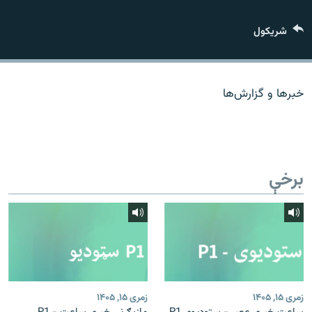
اړیکه
شريکول
دري پاڼه
Azadi English
خبرها و گزارش‌ها
راسره ملګري شئ
برخې
د ازادې اروپا/ ازادي راډيو ټولې پاڼې
زمری ۱۵, ۱۴۰۵
زمری ۱۵, ۱۴۰۵