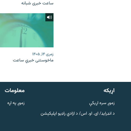
ساعت خبری شبانه
زمری ۱۴, ۱۴۰۵
ماخوستنی خبري ساعت
دري پاڼه
Azadi English
اړيکه
معلومات
راسره ملګري شئ
زموږ سره اړیکې
زموږ په اړه
د انډرایډ/ ای. او. اس/ د ازادي راډیو اپلېکېشن
د ازادې اروپا/ ازادي راډيو ټولې پاڼې