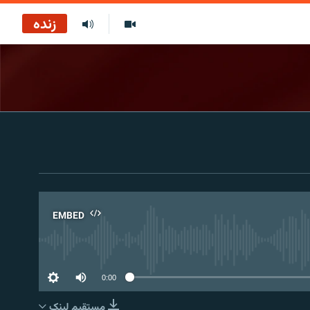
زنده
EMBED
No 
0:00
مستقیم لېنک