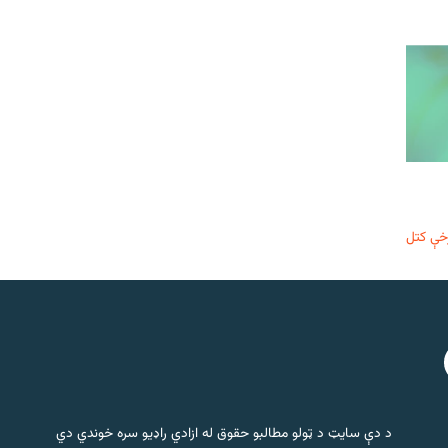
خې کتل
د دې سایټ د ټولو مطالبو حقوق له ازادي راډیو سره خوندي دي