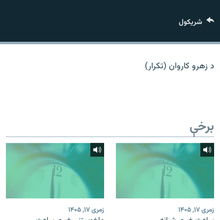
اړیکه
شريکول
دري پاڼه
Azadi English
د زهرو کاروان (تکرار)
راسره ملګري شئ
برخې
د ازادې اروپا/ ازادي راډيو ټولې پاڼې
زمری ۱۷, ۱۴۰۵
زمری ۱۷, ۱۴۰۵