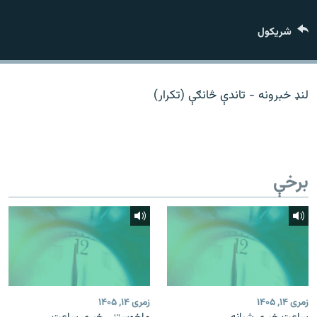
اړیکه
شريکول
دري پاڼه
Azadi English
لنډ خبرونه - تاندې څانګې (تکرار)
راسره ملګري شئ
برخې
د ازادې اروپا/ ازادي راډيو ټولې پاڼې
زمری ۱۴, ۱۴۰۵
زمری ۱۴, ۱۴۰۵