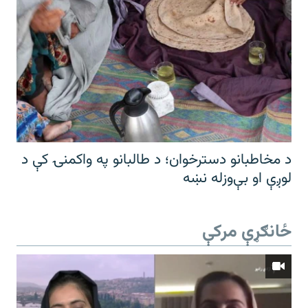
د مخاطبانو دسترخوان؛ د طالبانو په واکمنۍ کې د
لوږې او بې‌وزله نښه
ځانګړې مرکې