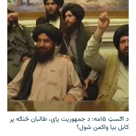
د اګسټ ۱۵مه: د جمهوریت پای، طالبان څنګه پر
کابل بیا واکمن شول؟