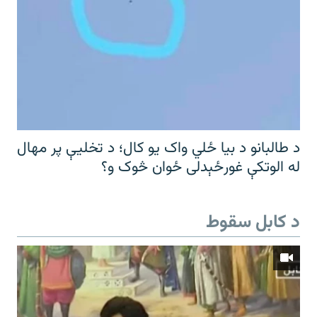
د طالبانو د بیا ځلي واک یو کال؛ د تخلیې پر مهال
له الوتکې غورځېدلی ځوان څوک و؟
د کابل سقوط