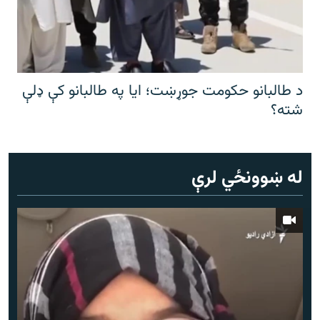
د طالبانو حکومت جوړښت؛ ایا په طالبانو کې ډلې
شته؟
له ښوونځي لرې