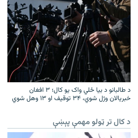
د طالبانو د بیا ځلي واک یو کال؛ ۳ افغان
خبریالان وژل شوي، ۳۴ توقیف او ۱۳ وهل شوي
د کال تر ټولو مهمې پېښې