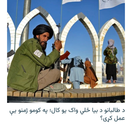
د طالبانو د بیا ځلي واک یو کال؛ په کومو ژمنو یې
عمل کړی؟