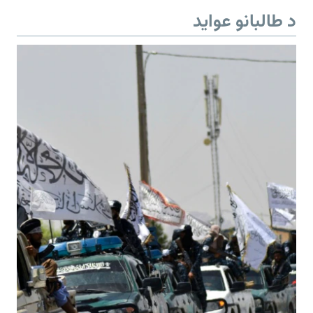
د طالبانو عواید