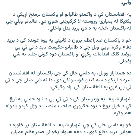
وایي.
په افغانستان کې د واکمنو طالبانو او پاکستان ترمنځ اړیکې د
پکتیکا له بمبارۍ وروسته لا کړکېچنې شوي دي. طالبانو ویلي چې
له پاکستان څخه به د دې برید بدل واخلي.
خو د پاکستان صدراعظم پرون د کابینې په یوه غونډه کې د برید
دفاع وکړه، ویې ویل چې د طالبانو حکومت باید د ټي ټي پي
پرضد کلک اقدامات وکړي او پاکستان دوه ګونی چلند نه شي
زغملی.
ده همداراز وویل، په داسي حال کې چې پاکستان له افغانستان
سره د اړیکو د ښه کېدو غوښتونکی دی، دا نه شي منلی چې د ټي
ټي پي غړي په افغانستان کې ازاد وګرځي.
شهباز شریف په وزیرستان کې د ټي ټي پي د تازه حملې په ترڅ
کې د خپل پوځ د یوه جګپوړي صاحب منصب د وژل کېدو یادونه
هم وکړه.
خو په داسي حال کې چې شهباز شریف د افغانستان پر خاوره د
هوايي برید دفاع کوي، د دغه هیواد پخواني صدراعظم عمران