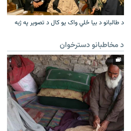
د طالبانو د بیا ځلي واک یو کال د تصویر په ژبه
د مخاطبانو دسترخوان