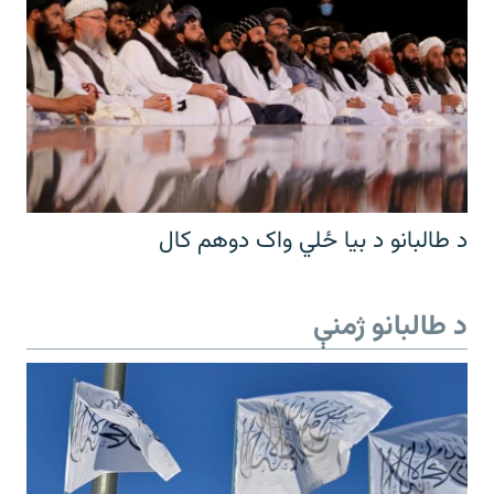
د طالبانو د بیا ځلي واک دوهم کال
د طالبانو ژمنې