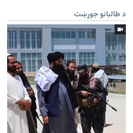
د طالبانو جوړښت