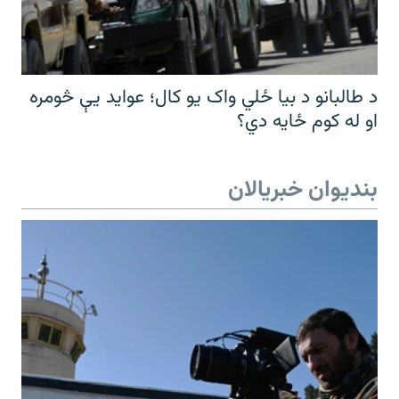
د طالبانو د بیا ځلي واک یو کال؛ عواید یې څومره
او له کوم ځایه دي؟
بندیوان خبریالان