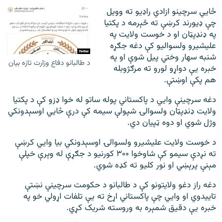
ځایي سرچینو ازادي راډیو ته وویل
چې ډیورند کرښې ته څېرمه د پکتیا
په ډنډپټان او د خوست ولایت په
علیشیرو ولسوالیو کې دغه جګړه
شنبه سهار وختي پیل شوې او په
د طالبانو دفاع وزارت تازه بیان
خبره یې دواړو لورو ته مرګژوبله
هم پکې اوښتې.
دغه سرچینې وایي د پاکستاني پوله ساتو له خوا ډزو کې د پکتیا
ولایت ډنډپټان ولسوالۍ شپولې سیمه کې درې ځایي اوسېدونکي
وژل شوي او دوه ټپیان دي.
د خوست ولایت علیشیرو ولسوالۍ اوسېدونکي بیا وایي کرښې
ته نږدې سیمو کې شاوخوا ۳۰۰ کورنیو د جګړې له وېرې خپلې
مېنې پرېښي او نور کلیو ته کډه شوي.
دغه راز دغو ولایتونو کې د طالبانو د حکومت سرچینې نښتې
تاییدوي او وایي چې پاکستاني اړخ ته یې تلفات اړولي خو په
خبره یې دقیق شمېره به وروسته شریک کړي.