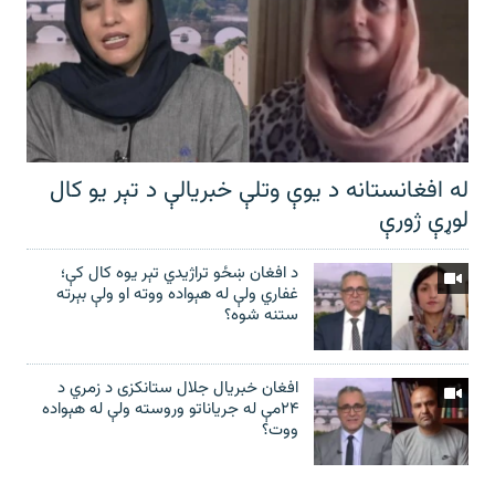
له افغانستانه د یوې وتلې خبریالې د تېر يو کال
لوړې ژورې
د افغان ښځو تراژیدي تېر یوه کال کې؛
غفاري ولې له هېواده ووته او ولې بېرته
ستنه شوه؟
افغان خبریال جلال ستانکزی د زمري د
۲۴مې له جریاناتو وروسته ولې له هېواده
ووت؟