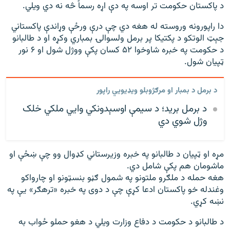
د پاکستان حکومت تر اوسه په دې اړه رسماً څه نه دي ویلي.
دا راپورونه وروسته له هغه دي چې درې ورځې وړاندې پاکستاني
جېټ الوتکو د پکتیکا پر برمل ولسوالۍ بمباري وکړه او د طالبانو
د حکومت په خبره شاوخوا ۵۲ کسان پکې ووژل شول او ۶ نور
ټپیان شول.
د برمل د بمبار او مرګژوبلو ویډیويي راپور
د برمل برید؛‌ د سیمې اوسېدونکي وايي ملکي خلک
وژل شوي دي
مړه او ټپیان د طالبانو په خبره وزیرستاني کډوال وو چې ښځې او
ماشومان هم پکې شامل دي.
هغه حمله د ملګرو ملتونو په شمول ګڼو بنسټونو او چارواکو
وغندله خو پاکستان ادعا کړې چې د دوی په خبره «ترهګر» یې په
نښه کړي.
د طالبانو د حکومت د دفاع وزارت ویلي د هغو حملو ځواب به