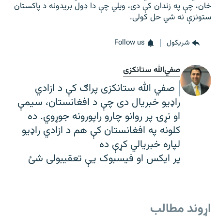
خان، چې په زندان کې دی، ویلي چې دا ډول بریدونه د پاکستان
ستونزې نه شي حل کولی.
شريکول
Follow us
صفي‌الله ستانکزی
صفي الله ستانکزی پراګ کې د ازادي
راډیو خبریال دی چې د افغانستان، سیمې
او نړۍ پر روانو چارو راپورونه جوړوي. ده
کلونه په افغانستان کې هم د ازادي راډیو
لپاره خبریالي کړې ده
پر ایکس او فیسبوک یې تعقیبولی شئ
اړوند مطالب