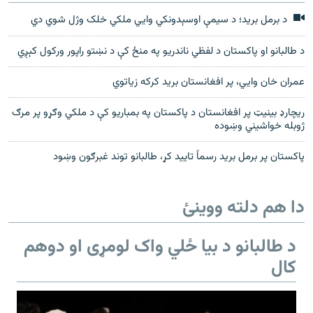
د برمل برید؛‌ د سیمې اوسېدونکي وايي ملکي خلک وژل شوي دي
د طالبانو او پاکستان د لفظي ناندریو په منځ کې د نښتو راپور ورکول کېږي
عمران خان وايي، پر افغانستان برید کرکه زیاتوي
ریچارډ بینیټ پر افغانستان د پاکستان په بمباریو کې د ملکي وګړو پر مرګ
ژوبله خواشیني وښوده
پاکستان پر برمل برید رسماً تایید کړ، طالبانو توند غبرګون وښود
دا هم دلته ووینئ
د طالبانو د بیا ځلي واک لومړی او دوهم
کال