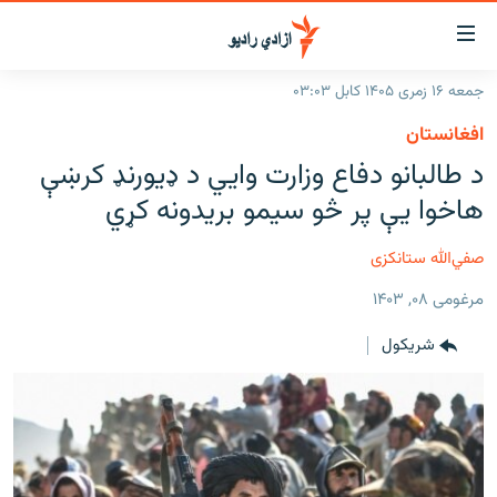
اسرسۍ
ړ
جمعه ۱۶ زمری ۱۴۰۵ کابل ۰۳:۰۳
ېنکونه
کورپاڼه
افغانستان
صلي
راپورونه
د طالبانو دفاع وزارت وايي د ډیورنډ کرښې
تن
خبرونه
افغانستان
هاخوا یې پر څو سیمو بریدونه کړي
ه
رتلل
د خپرونو جدول
سیمه
افغانستان
صلي
صفي‌الله ستانکزی
مرکې
نړۍ
منځنی ختیځ
ېنو
مرغومی ۰۸, ۱۴۰۳
ه
اونیزې خپرونې
نړۍ
رتلل
شريکول
انځوریزه برخه
ټون
ورزش
اڼې
ه
د کډوالۍ بحران
راجعه
'کووېډ-۱۹'