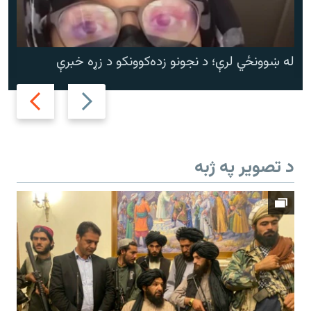
له ښوونځي لرې؛ د نجونو زده‌کوونکو د زړه خبرې
Next
Previous
slide
slide
د تصویر په ژبه