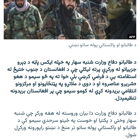
اړیکه
دري پاڼه
Azadi English
د طالبانو او پاکستاني پوله ساتو نښتې
راسره ملګري شئ
د طالبانو دفاع وزارت شنبه سهار په خپله ایکس پاڼه د ډېرو
جزییاتو له ورکړې پرته لیکلي چې د افغانستان د جنوب ختیځ له
استقامته یې د فرضي کرښې بلې خوا ته په څو سیمو د هغو
د ازادې اروپا/ ازادي راډيو ټولې پاڼې
«شریرو عناصرو» او د دوی د ملاتړو په پټنځایونو او مرکزونو
انتقامي بریدونه کړي له کومو سیمو چې پر افغانستان بریدونه
تنظیمېدل.
د طالبانو دفاع وزارت دا بیان وروسته له هغه ورکړ چې شنبه
سهار وختي د پکتیا او خوست په ځینو سرحدي سیمو کې د
طالبانو او پاکستاني پوله ساتو تر منځ د نښتو راپورونه ورکړل
شول.