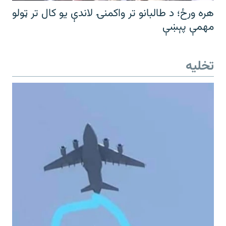
هره ورځ؛ د طالبانو تر واکمنۍ لاندې یو کال تر ټولو
مهمې پېښې
تخلیه