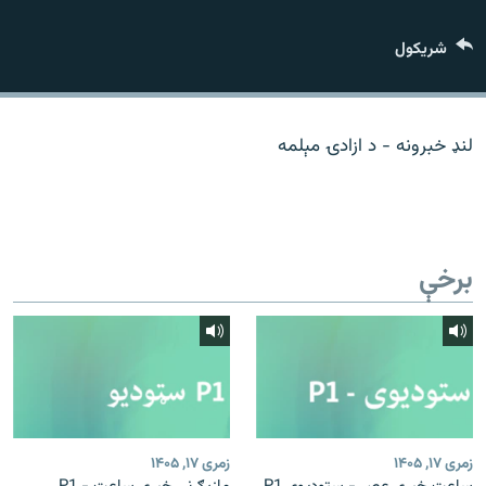
اړیکه
شريکول
دري پاڼه
Azadi English
لنډ خبرونه - د ازادۍ مېلمه
راسره ملګري شئ
برخې
د ازادې اروپا/ ازادي راډيو ټولې پاڼې
زمری ۱۷, ۱۴۰۵
زمری ۱۷, ۱۴۰۵