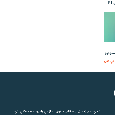
P
خې کتل
د دې سایټ د ټولو مطالبو حقوق له ازادي راډیو سره خوندي دي