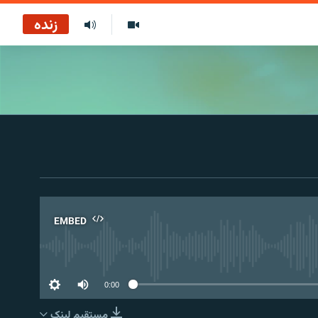
زنده
EMBED
No 
0:00
مستقیم لېنک