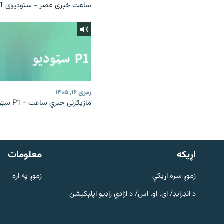
ساعت خبری عصر - ستودیوی P1
زمری ۱۶, ۱۴۰۵
مازیګرنی خبري ساعت - P1 سټوډیو
دري پاڼه
Azadi English
اړيکه
معلومات
راسره ملګري شئ
زموږ سره اړیکې
زموږ په اړه
د انډرایډ/ ای. او. اس/ د ازادي راډیو اپلېکېشن
د ازادې اروپا/ ازادي راډيو ټولې پاڼې