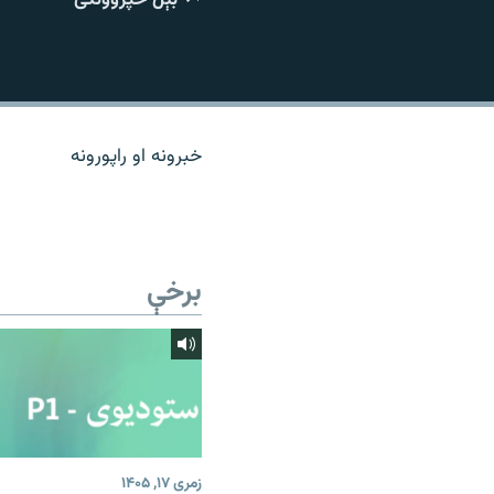
اړیکه
خبرونه او راپورونه
برخې
زمری ۱۷, ۱۴۰۵