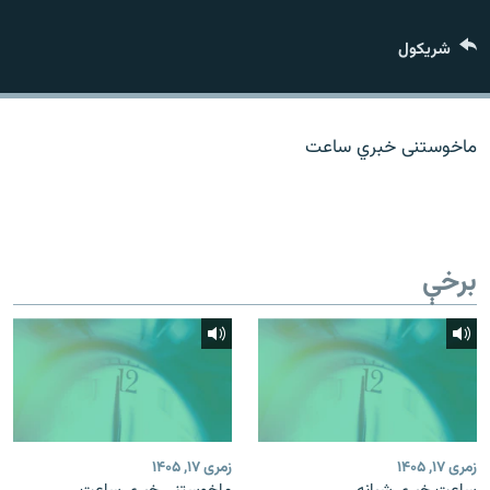
اړیکه
شريکول
دري پاڼه
Azadi English
ماخوستنی خبري ساعت
راسره ملګري شئ
برخې
د ازادې اروپا/ ازادي راډيو ټولې پاڼې
زمری ۱۷, ۱۴۰۵
زمری ۱۷, ۱۴۰۵