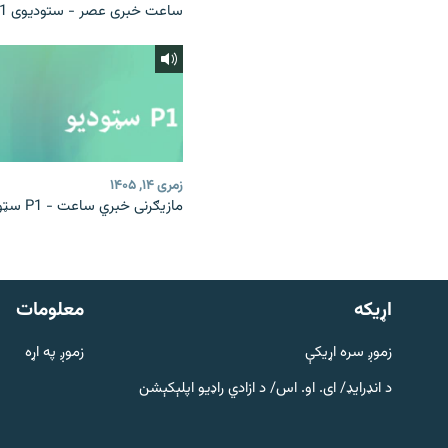
ساعت خبری عصر - ستودیوی P1
زمری ۱۴, ۱۴۰۵
مازیګرنی خبري ساعت - P1 سټوډیو
دري پاڼه
Azadi English
اړيکه
معلومات
راسره ملګري شئ
زموږ سره اړیکې
زموږ په اړه
د انډرایډ/ ای. او. اس/ د ازادي راډیو اپلېکېشن
د ازادې اروپا/ ازادي راډيو ټولې پاڼې