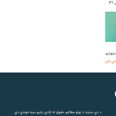
P
خې کتل
د دې سایټ د ټولو مطالبو حقوق له ازادي راډیو سره خوندي دي