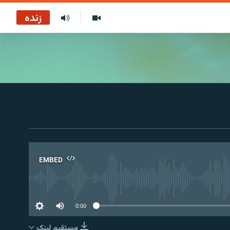
زنده
EMBED
No 
0:00
مستقیم لېنک