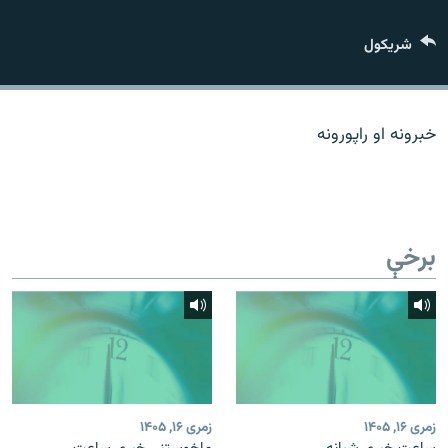
اړیکه
شريکول
دري پاڼه
Azadi English
خبرونه او راپورونه
راسره ملګري شئ
برخې
د ازادې اروپا/ ازادي راډيو ټولې پاڼې
زمری ۱۶, ۱۴۰۵
زمری ۱۶, ۱۴۰۵