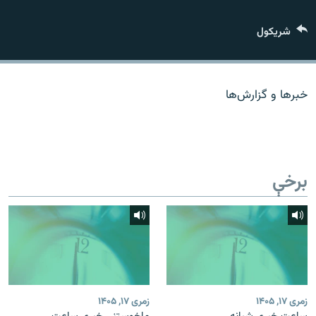
اړیکه
شريکول
دري پاڼه
Azadi English
خبرها و گزارش‌ها
راسره ملګري شئ
برخې
د ازادې اروپا/ ازادي راډيو ټولې پاڼې
زمری ۱۷, ۱۴۰۵
زمری ۱۷, ۱۴۰۵