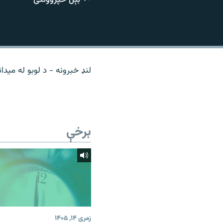
اړیکه
لنډ خبرونه - د لوبو له میدان
برخې
زمری ۱۴, ۱۴۰۵