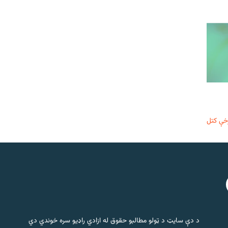
خې کتل
د دې سایټ د ټولو مطالبو حقوق له ازادي راډیو سره خوندي دي