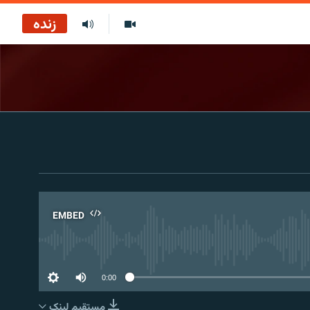
زنده
EMBED
No 
0:00
مستقیم لېنک