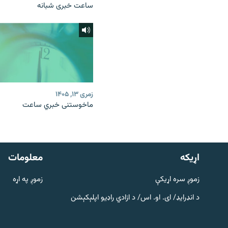
ساعت خبری شبانه
زمری ۱۳, ۱۴۰۵
ماخوستنی خبري ساعت
دري پاڼه
Azadi English
اړيکه
معلومات
راسره ملګري شئ
زموږ سره اړیکې
زموږ په اړه
د انډرایډ/ ای. او. اس/ د ازادي راډیو اپلېکېشن
د ازادې اروپا/ ازادي راډيو ټولې پاڼې