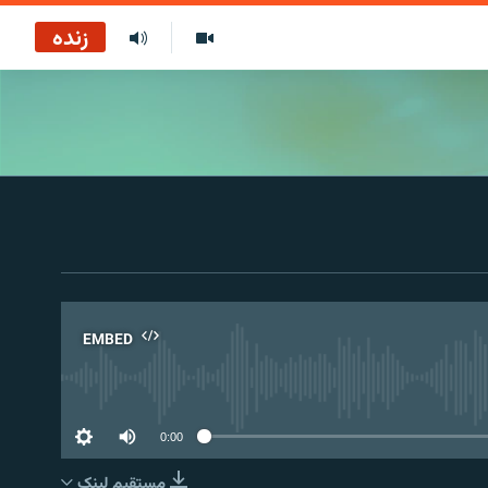
زنده
EMBED
No 
0:00
مستقیم لېنک