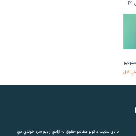
P
خې کتل
د دې سایټ د ټولو مطالبو حقوق له ازادي راډیو سره خوندي دي