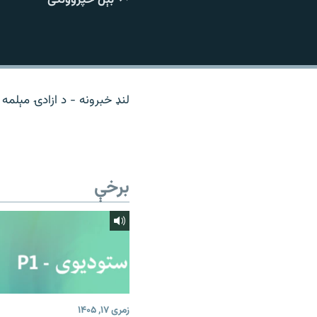
اړیکه
لنډ خبرونه - د ازادۍ مېلمه (
برخې
زمری ۱۷, ۱۴۰۵