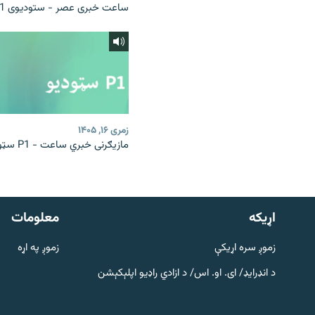
ساعت خبری عصر - ستودیوی P1
زمری ۱۶, ۱۴۰۵
مازیګرنی خبري ساعت - P1 سټوډیو
دري پاڼه
Azadi English
اړيکه
معلومات
راسره ملګري شئ
زموږ سره اړیکې
زموږ په اړه
د انډرایډ/ ای. او. اس/ د ازادي راډیو اپلېکېشن
د ازادې اروپا/ ازادي راډيو ټولې پاڼې