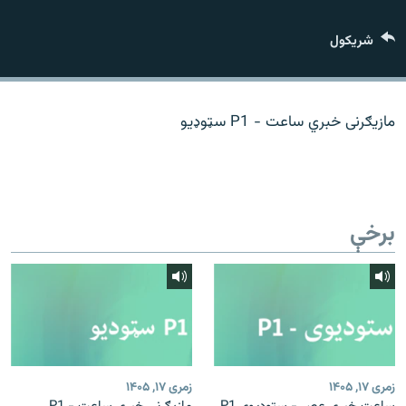
اړیکه
شريکول
دري پاڼه
Azadi English
مازیګرنی خبري ساعت - P1 سټوډیو
راسره ملګري شئ
برخې
د ازادې اروپا/ ازادي راډيو ټولې پاڼې
زمری ۱۷, ۱۴۰۵
زمری ۱۷, ۱۴۰۵