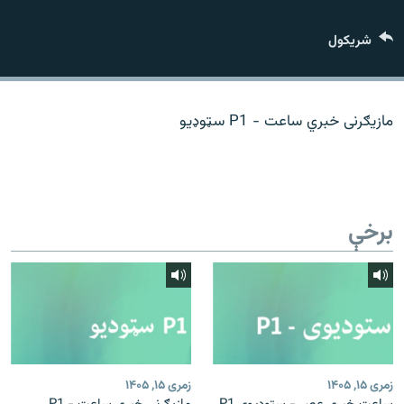
اړیکه
شريکول
دري پاڼه
Azadi English
مازیګرنی خبري ساعت - P1 سټوډیو
راسره ملګري شئ
برخې
د ازادې اروپا/ ازادي راډيو ټولې پاڼې
زمری ۱۵, ۱۴۰۵
زمری ۱۵, ۱۴۰۵