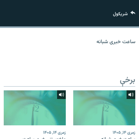
اړیکه
شريکول
دري پاڼه
Azadi English
ساعت خبری شبانه
راسره ملګري شئ
برخې
د ازادې اروپا/ ازادي راډيو ټولې پاڼې
زمری ۱۴, ۱۴۰۵
زمری ۱۴, ۱۴۰۵