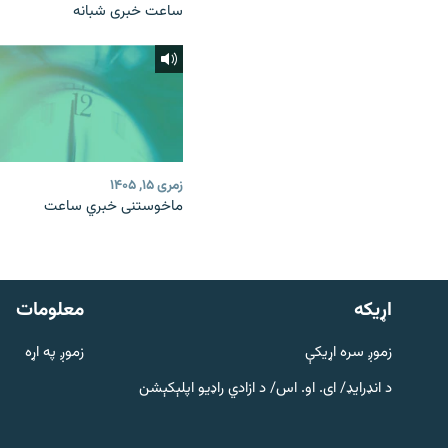
ساعت خبری شبانه
زمری ۱۵, ۱۴۰۵
ماخوستنی خبري ساعت
دري پاڼه
Azadi English
اړيکه
معلومات
راسره ملګري شئ
زموږ سره اړیکې
زموږ په اړه
د انډرایډ/ ای. او. اس/ د ازادي راډیو اپلېکېشن
د ازادې اروپا/ ازادي راډيو ټولې پاڼې