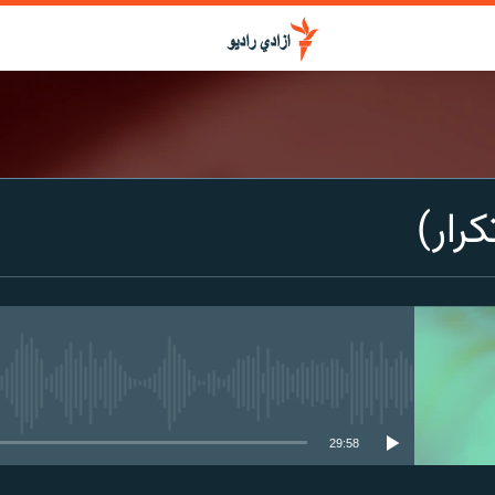
کرار)
media source currently available
29:58