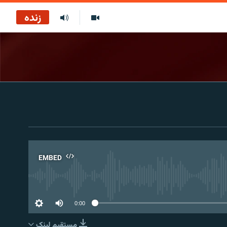
زنده
EMBED
No 
0:00
مستقیم لېنک