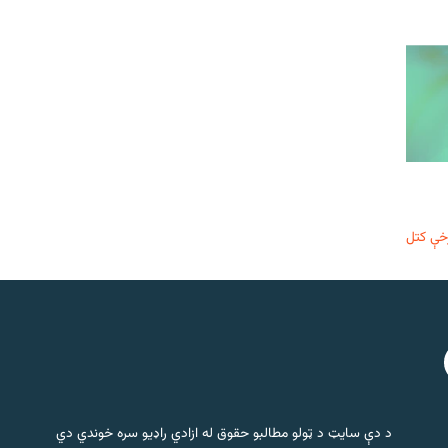
خې کتل
د دې سایټ د ټولو مطالبو حقوق له ازادي راډیو سره خوندي دي