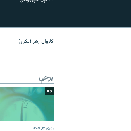
اړیکه
کاروان زهر (تکرار)
برخې
زمری ۱۶, ۱۴۰۵