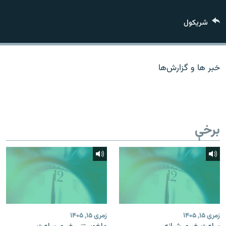
اړیکه
شريکول
دري پاڼه
Azadi English
خبر ها و گزارش‌ها
راسره ملګري شئ
برخې
د ازادې اروپا/ ازادي راډيو ټولې پاڼې
زمری ۱۵, ۱۴۰۵
زمری ۱۵, ۱۴۰۵