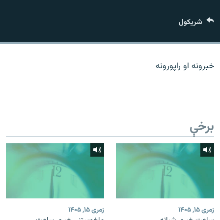
اړیکه
شريکول
دري پاڼه
Azadi English
خبرونه او راپورونه
راسره ملګري شئ
برخې
د ازادې اروپا/ ازادي راډيو ټولې پاڼې
زمری ۱۵, ۱۴۰۵
زمری ۱۵, ۱۴۰۵