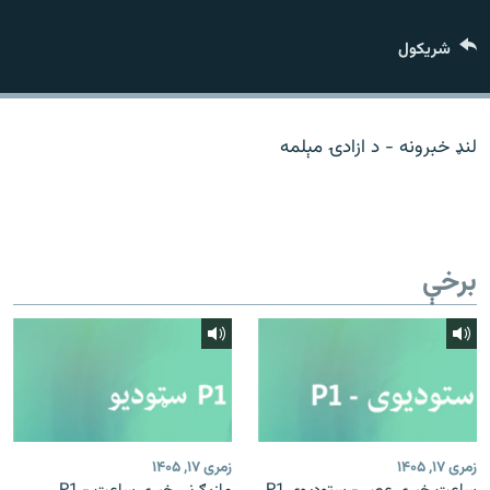
اړیکه
شريکول
دري پاڼه
Azadi English
لنډ خبرونه - د ازادۍ مېلمه
راسره ملګري شئ
برخې
د ازادې اروپا/ ازادي راډيو ټولې پاڼې
زمری ۱۷, ۱۴۰۵
زمری ۱۷, ۱۴۰۵