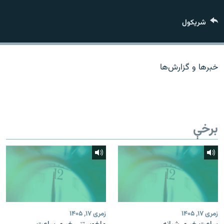
اړیکه
شريکول
دري پاڼه
Azadi English
خبرها و گزارش‌ها
راسره ملګري شئ
برخې
د ازادې اروپا/ ازادي راډيو ټولې پاڼې
زمری ۱۷, ۱۴۰۵
زمری ۱۷, ۱۴۰۵