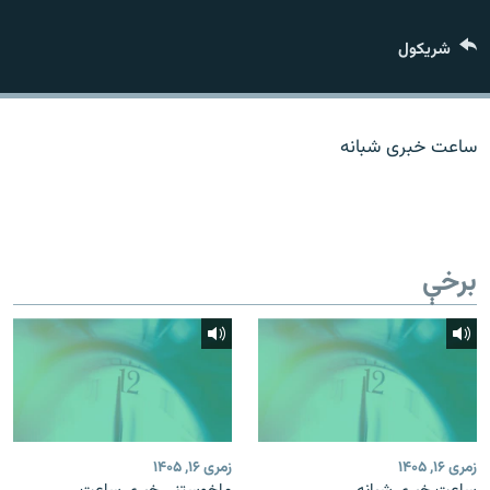
اړیکه
شريکول
دري پاڼه
Azadi English
ساعت خبری شبانه
راسره ملګري شئ
برخې
د ازادې اروپا/ ازادي راډيو ټولې پاڼې
زمری ۱۶, ۱۴۰۵
زمری ۱۶, ۱۴۰۵