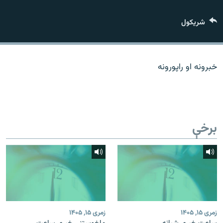
اړیکه
شريکول
دري پاڼه
Azadi English
خبرونه او راپورونه
راسره ملګري شئ
برخې
د ازادې اروپا/ ازادي راډيو ټولې پاڼې
زمری ۱۵, ۱۴۰۵
زمری ۱۵, ۱۴۰۵