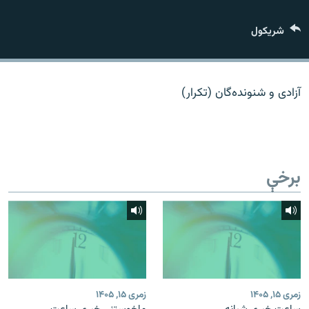
اړیکه
شريکول
دري پاڼه
Azadi English
آزادی و شنونده‌گان (تکرار)
راسره ملګري شئ
برخې
د ازادې اروپا/ ازادي راډيو ټولې پاڼې
زمری ۱۵, ۱۴۰۵
زمری ۱۵, ۱۴۰۵