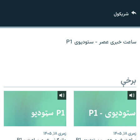
اړیکه
شريکول
دري پاڼه
Azadi English
ساعت خبری عصر - ستودیوی P1
راسره ملګري شئ
برخې
د ازادې اروپا/ ازادي راډيو ټولې پاڼې
زمری ۱۸, ۱۴۰۵
زمری ۱۸, ۱۴۰۵