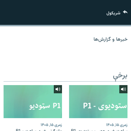
اړیکه
شريکول
دري پاڼه
Azadi English
خبرها و گزارش‌ها
راسره ملګري شئ
برخې
د ازادې اروپا/ ازادي راډيو ټولې پاڼې
زمری ۱۵, ۱۴۰۵
زمری ۱۵, ۱۴۰۵