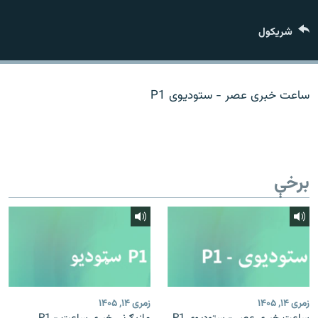
اړیکه
شريکول
دري پاڼه
Azadi English
ساعت خبری عصر - ستودیوی P1
راسره ملګري شئ
برخې
د ازادې اروپا/ ازادي راډيو ټولې پاڼې
زمری ۱۴, ۱۴۰۵
زمری ۱۴, ۱۴۰۵