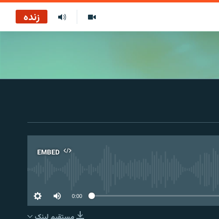
زنده
EMBED
No 
0:00
مستقیم لېنک