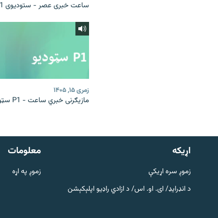
ساعت خبری عصر - ستودیوی P1
زمری ۱۵, ۱۴۰۵
مازیګرنی خبري ساعت - P1 سټوډیو
دري پاڼه
Azadi English
اړيکه
معلومات
راسره ملګري شئ
زموږ سره اړیکې
زموږ په اړه
د انډرایډ/ ای. او. اس/ د ازادي راډیو اپلېکېشن
د ازادې اروپا/ ازادي راډيو ټولې پاڼې