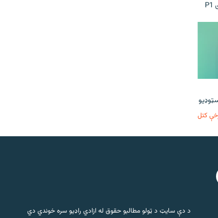
P
خې کتل
د دې سایټ د ټولو مطالبو حقوق له ازادي راډیو سره خوندي دي